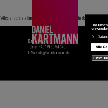
"Alles andere als langweilig." The Great Boredom in der Süddeutsc
Daniel Kartmann
Telefon: +49 179 69 54 349
E-Mail: info@danielkartmann.de