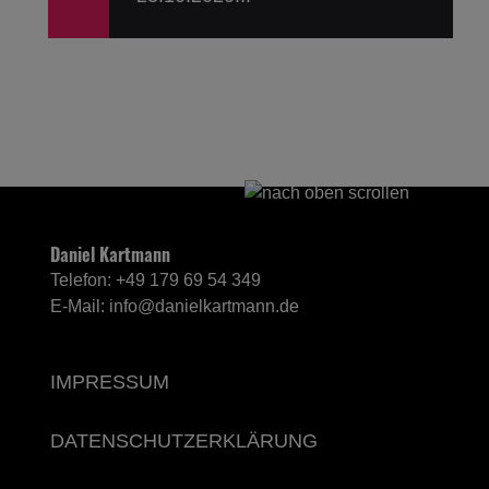
Süddeutsche Zeitung über
The Great Boredom
23
"Alles andere als langweilig." The
Great Boredom in der
OKT.
Süddeutschen Zeitung am
23.10.2020...
Daniel Kartmann
Telefon: +49 179 69 54 349
E-Mail: info@danielkartmann.de
IMPRESSUM
DATENSCHUTZERKLÄRUNG